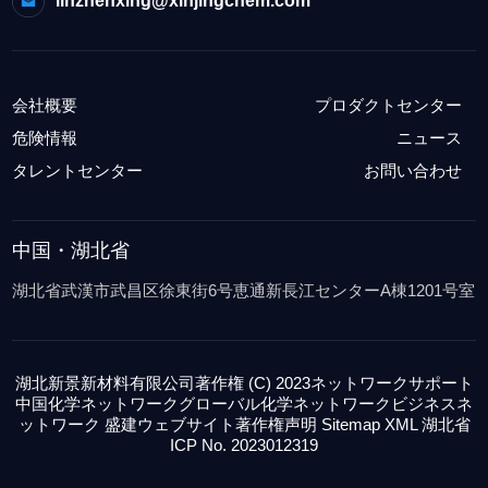
linzhenxing@xinjingchem.com
会社概要
プロダクトセンター
危険情報
ニュース
タレントセンター
お問い合わせ
中国・湖北省
湖北省武漢市武昌区徐東街6号恵通新長江センターA棟1201号室
湖北新景新材料有限公司
著作権 (C) 2023
ネットワークサポート
中国化学ネットワーク
グローバル化学ネットワーク
ビジネス
ネ
ットワーク 盛建ウェブサイト
著作権声明
Sitemap
XML
湖北省
ICP No. 2023012319