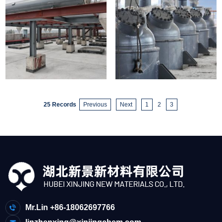
25 Records
Previous
Next
1
2
3
Mr.Lin +86-18062697766