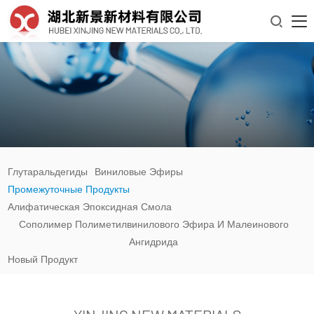

Глутаральдегиды
Виниловые Эфиры
Промежуточные Продукты
Алифатическая Эпоксидная Смола
Сополимер Полиметилвинилового Эфира И Малеинового
Ангидрида
Новый Продукт