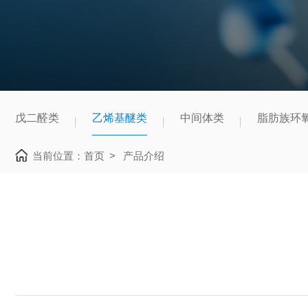
戊二醛类
乙烯基醚类
中间体类
脂肪族环
当前位置：
首页
>
产品介绍