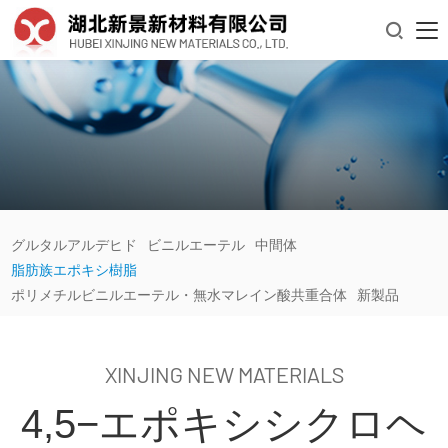

グルタルアルデヒド
ビニルエーテル
中間体
脂肪族エポキシ樹脂
ポリメチルビニルエーテル・無水マレイン酸共重合体
新製品
XINJING NEW MATERIALS
4,5−エポキシシクロヘ