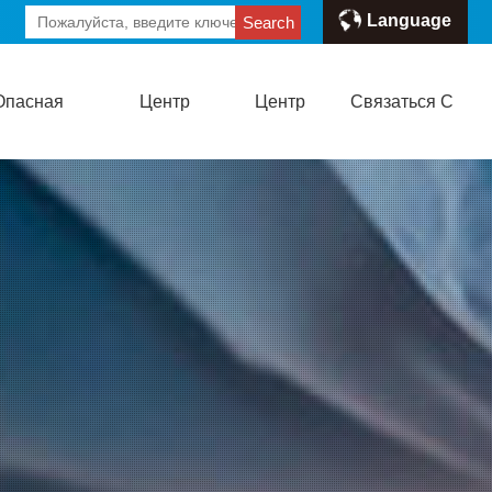
Language
Search
Опасная
Центр
Центр
Связаться С
формация
Новостей
Талантов
Нами