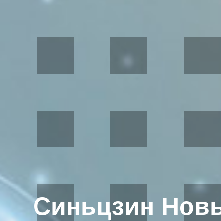
Синьцзин Нов