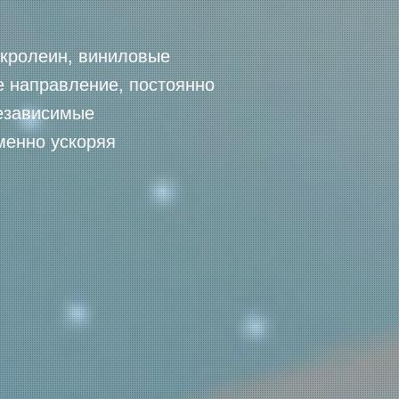
акролеин, виниловые
е направление, постоянно
независимые
менно ускоряя