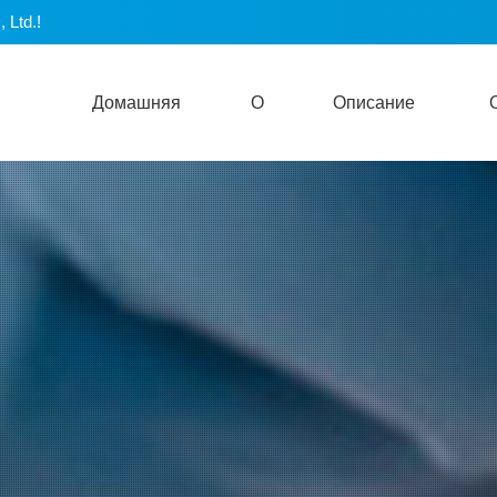
 Ltd.!
Домашняя
О
Описание
Страница
Синьцзине
Продукта
Ин