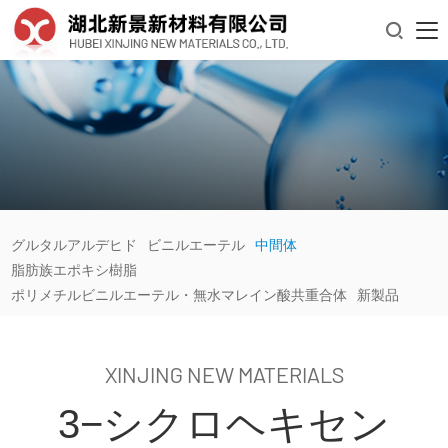

グルタルアルデヒド
ビニルエーテル
中間体
脂肪族エポキシ樹脂
ポリメチルビニルエーテル・無水マレイン酸共重合体
新製品
XINJING NEW MATERIALS
3−シクロヘキセン