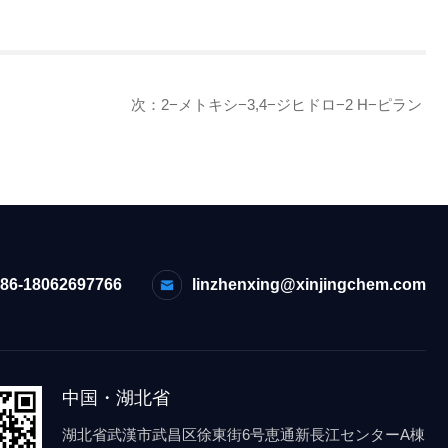
次：
2−メトキシ−3,4−ジヒドロ−2 H−ピラン
+86-18062697766
linzhenxing@xinjingchem.com
中国・湖北省
湖北省武漢市武昌区徐東街6号恵通新長江センターA棟