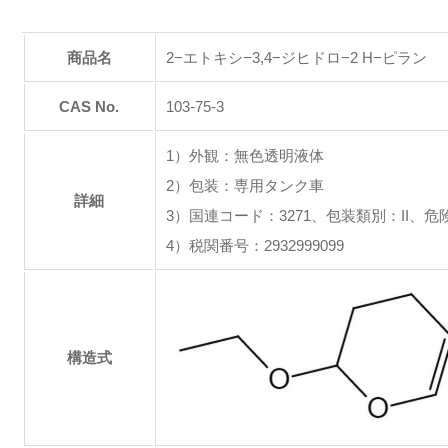
商品名
2−エトキシ−3,4−ジヒドロ−2 H−ピラン
CAS No.
103-75-3
1）外観：無色透明液体
2）包装：専用タンク車
詳細
3）国連コード：3271、包装類別：II、危
4）税関番号：2932999099
構造式