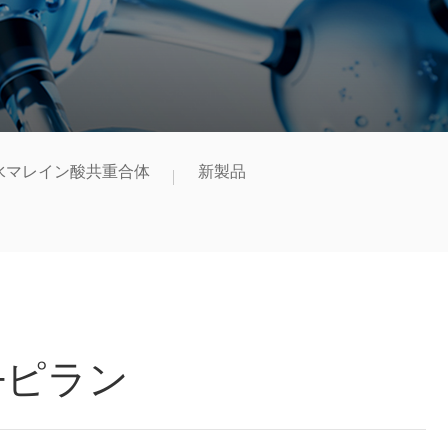
水マレイン酸共重合体
新製品
H−ピラン