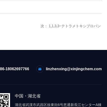
次：
1,1,3,3−テトラメトキシプロパン
+86-18062697766
linzhenxing@xinjingchem.com
中国・湖北省
湖北省武漢市武昌区徐東街6号恵通新長江センターA棟