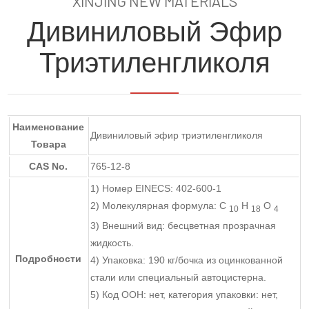
XINJING NEW MATERIALS
Дивиниловый Эфир
Триэтиленгликоля
Наименование
Дивиниловый эфир триэтиленгликоля
Товара
CAS No.
765-12-8
1) Номер EINECS: 402-600-1
2) Молекулярная формула: С
Н
О
10
18
4
3) Внешний вид: бесцветная прозрачная
жидкость.
Подробности
4) Упаковка: 190 кг/бочка из оцинкованной
стали или специальный автоцистерна.
5) Код ООН: нет, категория упаковки: нет,