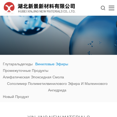

Глутаральдегиды
Виниловые Эфиры
Промежуточные Продукты
Алифатическая Эпоксидная Смола
Сополимер Полиметилвинилового Эфира И Малеинового
Ангидрида
Новый Продукт