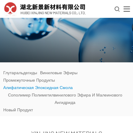

Глутаральдегиды
Виниловые Эфиры
Промежуточные Продукты
Алифатическая Эпоксидная Смола
Сополимер Полиметилвинилового Эфира И Малеинового
Ангидрида
Новый Продукт