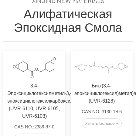
XINJING NEW MATERIALS
Алифатическая
Эпоксидная Смола
3,4-
Бис((3,4-
Эпоксициклогексилметил-3,4-
эпоксициклогексил)метил)
эпоксициклогексилкарбоксилат
(UVR-6128)
(UVR-6110, UVR-6105,
CAS NO.:3130-19-6
UVR-6103)
Узнать Больше +
CAS NO.:2386-87-0