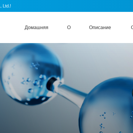
 Ltd.!
Домашняя
О
Описание
Страница
Синьцзине
Продукта
Ин