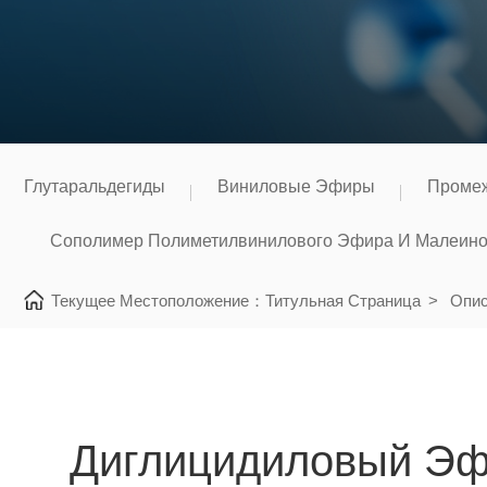
Глутаральдегиды
Виниловые Эфиры
Промеж
Сополимер Полиметилвинилового Эфира И Малеино
Текущее Местоположение：
Титульная Страница
>
Опис
Диглицидиловый Эфи