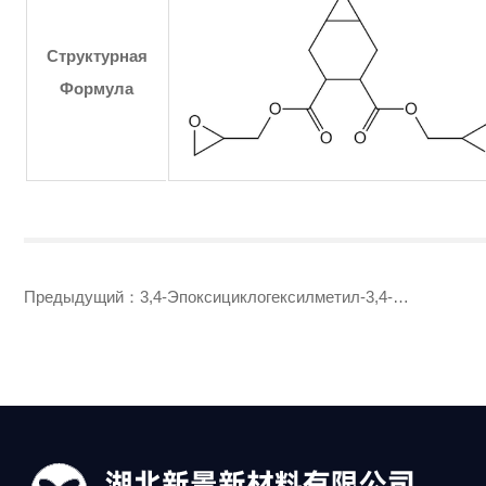
Структурная
Формула
Предыдущий：
3,4-Эпоксициклогексилметил-3,4-
эпоксициклогексилкарбоксилат (UVR-6110, UVR-6105, UVR-
6103)