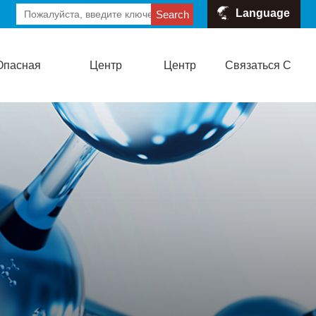
Language
Search
Опасная
Центр
Центр
Связаться С
формация
Новостей
Талантов
Нами