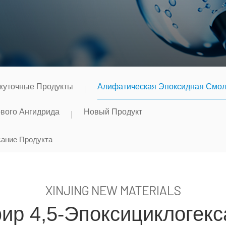
уточные Продукты
Алифатическая Эпоксидная Смо
вого Ангидрида
Новый Продукт
ание Продукта
XINJING NEW MATERIALS
р 4,5-Эпоксициклогекс