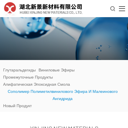

Глутаральдегиды
Виниловые Эфиры
Промежуточные Продукты
Алифатическая Эпоксидная Смола
Сополимер Полиметилвинилового Эфира И Малеинового
Ангидрида
Новый Продукт