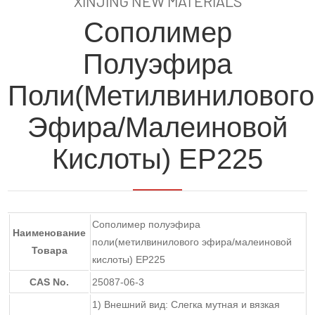
XINJING NEW MATERIALS
Сополимер
Полуэфира
Поли(метилвинилового
Эфира/малеиновой
Кислоты) EP225
Сополимер полуэфира
Наименование
поли(метилвинилового эфира/малеиновой
Товара
кислоты) EP225
CAS No.
25087-06-3
1) Внешний вид: Слегка мутная и вязкая