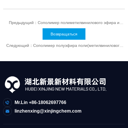
Предыдущий：
Сополимер полиметилвинилового эфира и
малеинового ангидрида (серия AP)
Возвращаться
Следующий：
Сополимер полуэфира поли(метилвинилового
эфира/малеиновой кислоты) EP425/EP435
Mr.Lin +86-18062697766
linzhenxing@xinjingchem.com