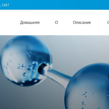
 Ltd.!
Домашняя
О
Описание
Страница
Синьцзине
Продукта
Ин