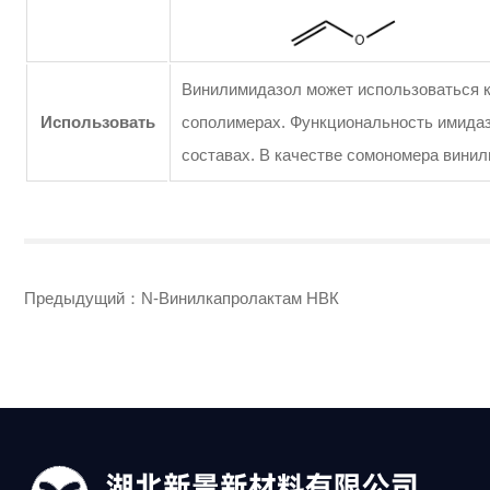
Винилимидазол может использоваться ка
Использовать
сополимерах. Функциональность имидаз
составах. В качестве сомономера вини
Предыдущий：
N-Винилкапролактам НВК