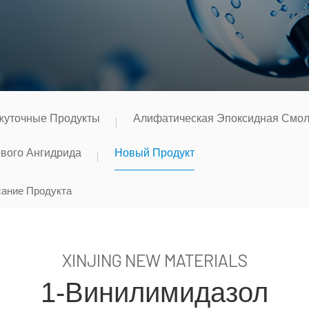
уточные Продукты
Алифатическая Эпоксидная Смо
вого Ангидрида
Новый Продукт
ание Продукта
XINJING NEW MATERIALS
1-Винилимидазол