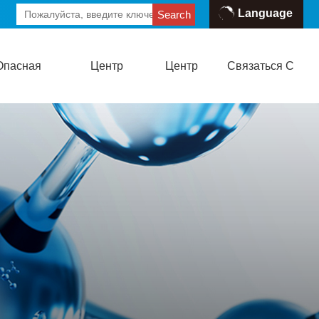
Language
Search
Опасная
Центр
Центр
Связаться С
формация
Новостей
Талантов
Нами