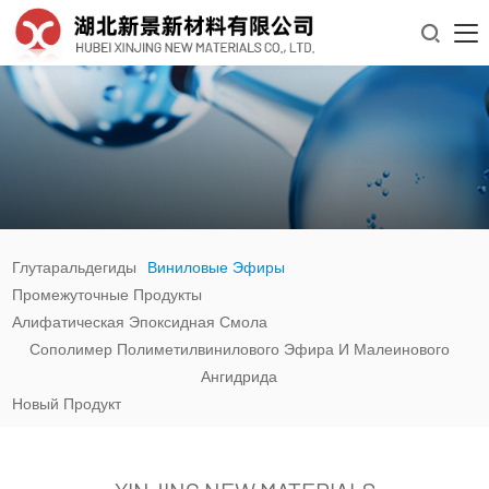

Глутаральдегиды
Виниловые Эфиры
Промежуточные Продукты
Алифатическая Эпоксидная Смола
Сополимер Полиметилвинилового Эфира И Малеинового
Ангидрида
Новый Продукт