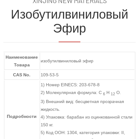
XINJING NEW MATERIALS
Изобутилвиниловый
Эфир
Наименование
изобутилвиниловый эфир
Товара
CAS No.
109-53-5
1) Номер EINECS: 203-678-8
2) Молекулярная формула: C
H
O.
6
12
3) Внешний вид: бесцветная прозрачная
жидкость.
Подробности
4) Упаковка: барабан из оцинкованной стали
150 кг.
5) Код ООН: 1304, категория упаковки: II,