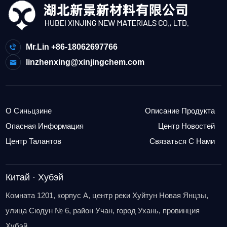
Mr.Lin +86-18062697766
linzhenxing@xinjingchem.com
О Синьцзине
Описание Продукта
Опасная Информация
Центр Новостей
Центр Талантов
Связаться С Нами
Китай · Хубэй
Комната 1201, корпус A, центр реки Хуйтун Новая Янцзы,
улица Сюдун № 6, район Учан, город Ухань, провинция
Хубэй