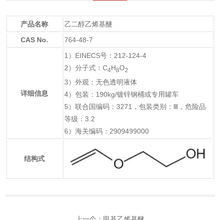
产品名称
乙二醇乙烯基醚
CAS No.
764-48-7
1）EINECS号：212-124-4
2）分子式：C
H
O
4
8
2
3）外观：无色透明液体
详细信息
4）包装：190kg/镀锌钢桶或专用罐车
5）联合国编码：3271，包装类别：Ⅲ，危险品
等级：3.2
6）海关编码：2909499000
结构式
上一个：
甲基乙烯基醚