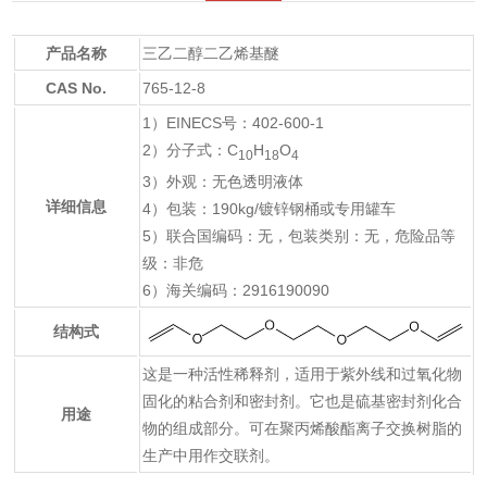
产品名称
三乙二醇二乙烯基醚
CAS No.
765-12-8
1）EINECS号：402-600-1
2）分子式：C
H
O
10
18
4
3）外观：无色透明液体
详细信息
4）包装：190kg/镀锌钢桶或专用罐车
5）联合国编码：无，包装类别：无，危险品等
级：非危
6）海关编码：2916190090
结构式
这是一种活性稀释剂，适用于紫外线和过氧化物
固化的粘合剂和密封剂。它也是硫基密封剂化合
用途
物的组成部分。可在聚丙烯酸酯离子交换树脂的
生产中用作交联剂。