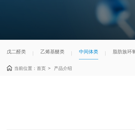
戊二醛类
乙烯基醚类
中间体类
脂肪族环
当前位置：
首页
>
产品介绍