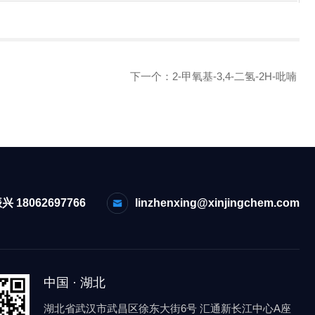
下一个：
2-甲氧基-3,4-二氢-2H-吡喃
兴 18062697766
linzhenxing@xinjingchem.com
中国 · 湖北
湖北省武汉市武昌区徐东大街6号 汇通新长江中心A座