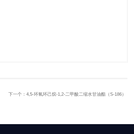
下一个：
4,5-环氧环己烷-1,2-二甲酸二缩水甘油酯（S-186）