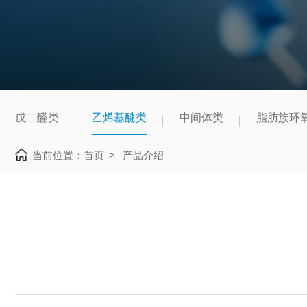
戊二醛类
乙烯基醚类
中间体类
脂肪族环
当前位置：
首页
>
产品介绍