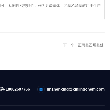
解性、粘附性和交联性。作为共聚单体，乙基乙烯基醚用于生产
下一个：
正丙基乙烯基醚
兴 18062697766
linzhenxing@xinjingchem.com