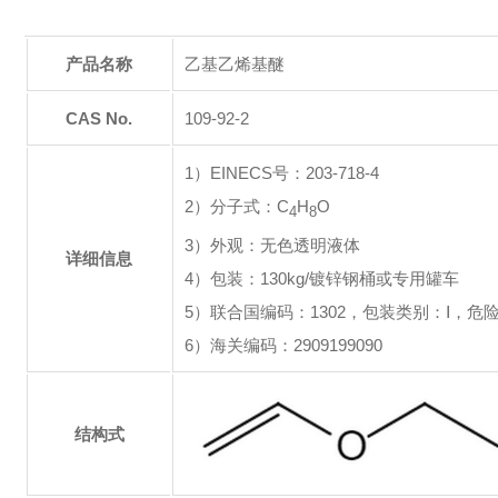
产品名称
乙基乙烯基醚
CAS No.
109-92-2
1）EINECS号：203-718-4
2）分子式：C
H
O
4
8
3）外观：无色透明液体
详细信息
4）包装：130kg/镀锌钢桶或专用罐车
5）联合国编码：1302，包装类别：Ⅰ，危
6）海关编码：2909199090
结构式