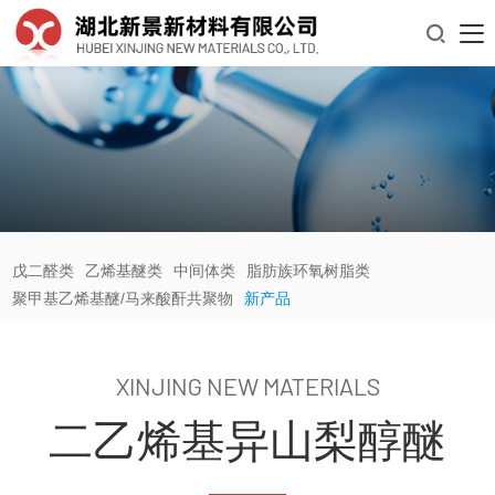

戊二醛类
乙烯基醚类
中间体类
脂肪族环氧树脂类
聚甲基乙烯基醚/马来酸酐共聚物
新产品
XINJING NEW MATERIALS
二乙烯基异山梨醇醚