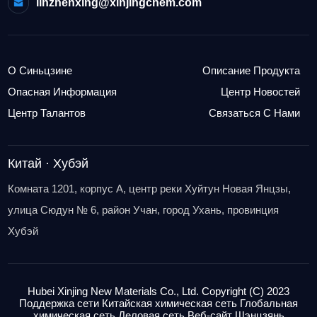
linzhenxing@xinjingchem.com
О Синьцзине
Описание Продукта
Опасная Информация
Центр Новостей
Центр Талантов
Связаться С Нами
Китай · Хубэй
Комната 1201, корпус A, центр реки Хуйтун Новая Янцзы,
улица Сюдун № 6, район Учан, город Ухань, провинция
Хубэй
Hubei Xinjing New Materials Co., Ltd.
Copyright (C) 2023
Поддержка сети
Китайская химическая сеть
Глобальная
химическая сеть
Деловая
сеть Веб-сайт Шэнцзянь