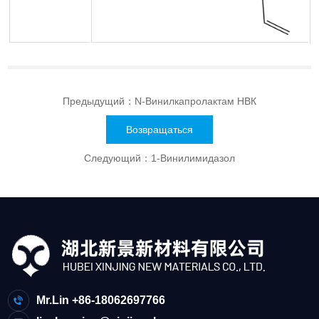
Предыдущий：
N-Винилкапролактам НВК
Возвращаться
Следующий：
1-Винилимидазол
Mr.Lin +86-18062697766