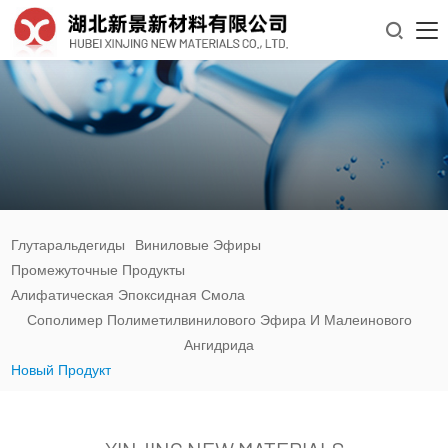

Глутаральдегиды
Виниловые Эфиры
Промежуточные Продукты
Алифатическая Эпоксидная Смола
Сополимер Полиметилвинилового Эфира И Малеинового
Ангидрида
Новый Продукт