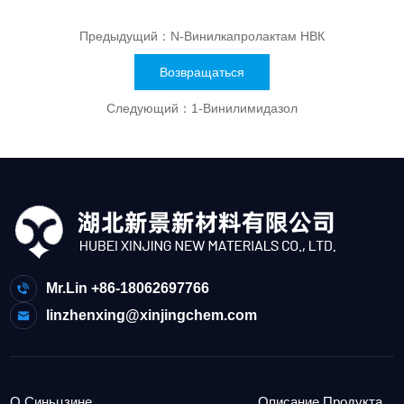
Предыдущий：
N-Винилкапролактам НВК
Возвращаться
Следующий：
1-Винилимидазол
Mr.Lin +86-18062697766
linzhenxing@xinjingchem.com
О Синьцзине
Описание Продукта