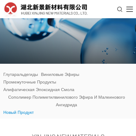

Глутаральдегиды
Виниловые Эфиры
Промежуточные Продукты
Алифатическая Эпоксидная Смола
Сополимер Полиметилвинилового Эфира И Малеинового
Ангидрида
Новый Продукт