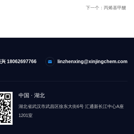
下一个：
丙烯基甲醚
兴 18062697766
linzhenxing@xinjingchem.com
中国 · 湖北
湖北省武汉市武昌区徐东大街6号 汇通新长江中心A座
1201室