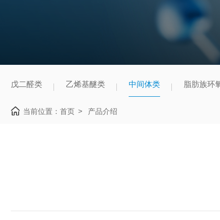
戊二醛类
乙烯基醚类
中间体类
脂肪族环
当前位置：
首页
>
产品介绍